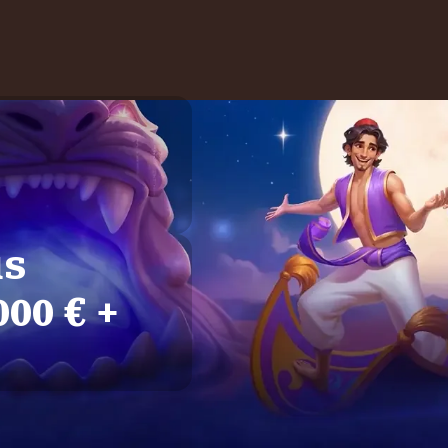
s
00 € +