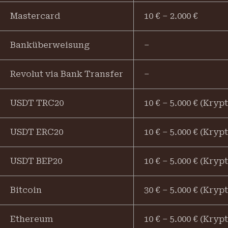
Mastercard
10 € – 2.000 €
Banküberweisung
–
Revolut via Bank Transfer
–
USDT TRC20
10 € – 5.000 € (Kry
USDT ERC20
10 € – 5.000 € (Kry
USDT BEP20
10 € – 5.000 € (Kry
Bitcoin
30 € – 5.000 € (Kry
Ethereum
10 € – 5.000 € (Kry