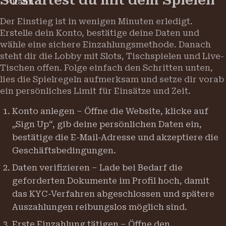
So startest du mit dem Spielen
kann
Der Einstieg ist in wenigen Minuten erledigt.
Erstelle dein Konto, bestätige deine Daten und
wähle eine sichere Einzahlungsmethode. Danach
steht dir die Lobby mit Slots, Tischspielen und Live-
Tischen offen. Folge einfach den Schritten unten,
lies die Spielregeln aufmerksam und setze dir vorab
ein persönliches Limit für Einsätze und Zeit.
Konto anlegen – Öffne die Website, klicke auf
„Sign Up“, gib deine persönlichen Daten ein,
bestätige die E-Mail-Adresse und akzeptiere die
Geschäftsbedingungen.
Daten verifizieren – Lade bei Bedarf die
geforderten Dokumente im Profil hoch, damit
das KYC-Verfahren abgeschlossen und spätere
Auszahlungen reibungslos möglich sind.
Erste Einzahlung tätigen – Öffne den