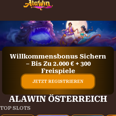
Willkommensbonus Sichern
– Bis Zu 2.000 € + 300
Freispiele
JETZT REGISTRIEREN
ALAWIN ÖSTERREICH
TOP SLOTS