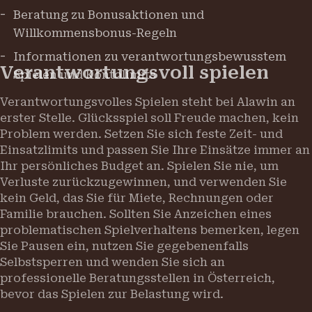
Beratung zu Bonusaktionen und
Willkommensbonus-Regeln
Informationen zu verantwortungsbewusstem
Verantwortungsvoll spielen
Spielen und Kontolimits
Verantwortungsvolles Spielen steht bei Alawin an
erster Stelle. Glücksspiel soll Freude machen, kein
Problem werden. Setzen Sie sich feste Zeit- und
Einsatzlimits und passen Sie Ihre Einsätze immer an
Ihr persönliches Budget an. Spielen Sie nie, um
Verluste zurückzugewinnen, und verwenden Sie
kein Geld, das Sie für Miete, Rechnungen oder
Familie brauchen. Sollten Sie Anzeichen eines
problematischen Spielverhaltens bemerken, legen
Sie Pausen ein, nutzen Sie gegebenenfalls
Selbstsperren und wenden Sie sich an
professionelle Beratungsstellen in Österreich,
bevor das Spielen zur Belastung wird.