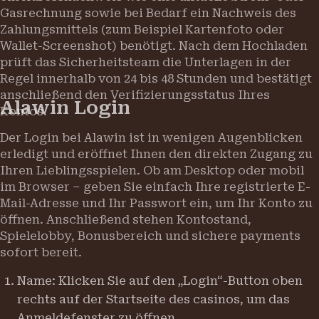
Gasrechnung sowie bei Bedarf ein Nachweis des
Zahlungsmittels (zum Beispiel Kartenfoto oder
Wallet-Screenshot) benötigt. Nach dem Hochladen
prüft das Sicherheitsteam die Unterlagen in der
Regel innerhalb von 24 bis 48 Stunden und bestätigt
anschließend den Verifizierungsstatus Ihres
Alawin Login
Kontos.
Der Login bei Alawin ist in wenigen Augenblicken
erledigt und eröffnet Ihnen den direkten Zugang zu
Ihren Lieblingsspielen. Ob am Desktop oder mobil
im Browser – geben Sie einfach Ihre registrierte E-
Mail-Adresse und Ihr Passwort ein, um Ihr Konto zu
öffnen. Anschließend stehen Kontostand,
Spielelobby, Bonusbereich und sichere payments
sofort bereit.
Name: Klicken Sie auf den „Login“-Button oben
rechts auf der Startseite des casinos, um das
Anmeldefenster zu öffnen.