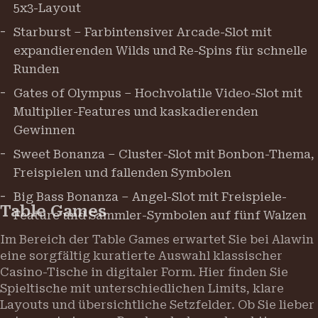
5x3-Layout
Starburst – Farbintensiver Arcade-Slot mit
expandierenden Wilds und Re-Spins für schnelle
Runden
Gates of Olympus – Hochvolatile Video-Slot mit
Multiplier-Features und kaskadierenden
Gewinnen
Sweet Bonanza – Cluster-Slot mit Bonbon-Thema,
Freispielen und fallenden Symbolen
Big Bass Bonanza – Angel-Slot mit Freispiele-
Table Games
Feature und Sammler-Symbolen auf fünf Walzen
Im Bereich der Table Games erwartet Sie bei Alawin
eine sorgfältig kuratierte Auswahl klassischer
Casino-Tische in digitaler Form. Hier finden Sie
Spieltische mit unterschiedlichen Limits, klare
Layouts und übersichtliche Setzfelder. Ob Sie lieber