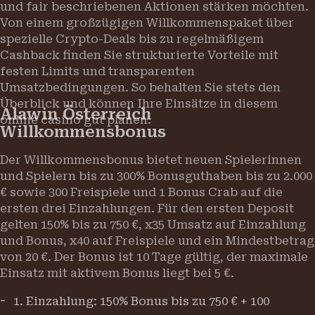
und fair beschriebenen Aktionen stärken möchten.
Von einem großzügigen Willkommenspaket über
spezielle Crypto-Deals bis zu regelmäßigem
Cashback finden Sie strukturierte Vorteile mit
festen Limits und transparenten
Umsatzbedingungen. So behalten Sie stets den
Überblick und können Ihre Einsätze in diesem
Alawin Österreich
online casino gut planen.
Willkommensbonus
Der Willkommensbonus bietet neuen Spielerinnen
und Spielern bis zu 300% Bonusguthaben bis zu 2.000
€ sowie 300 Freispiele und 1 Bonus Crab auf die
ersten drei Einzahlungen. Für den ersten Deposit
gelten 150% bis zu 750 €, x35 Umsatz auf Einzahlung
und Bonus, x40 auf Freispiele und ein Mindestbetrag
von 20 €. Der Bonus ist 10 Tage gültig, der maximale
Einsatz mit aktivem Bonus liegt bei 5 €.
1. Einzahlung: 150% Bonus bis zu 750 € + 100