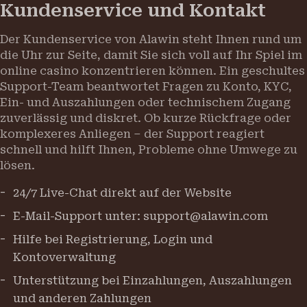
Kundenservice und Kontakt
Der Kundenservice von Alawin steht Ihnen rund um
die Uhr zur Seite, damit Sie sich voll auf Ihr Spiel im
online casino konzentrieren können. Ein geschultes
Support-Team beantwortet Fragen zu Konto, KYC,
Ein- und Auszahlungen oder technischem Zugang
zuverlässig und diskret. Ob kurze Rückfrage oder
komplexeres Anliegen – der Support reagiert
schnell und hilft Ihnen, Probleme ohne Umwege zu
lösen.
24/7 Live-Chat direkt auf der Website
E-Mail-Support unter:
support@alawin.com
Hilfe bei Registrierung, Login und
Kontoverwaltung
Unterstützung bei Einzahlungen, Auszahlungen
und anderen Zahlungen